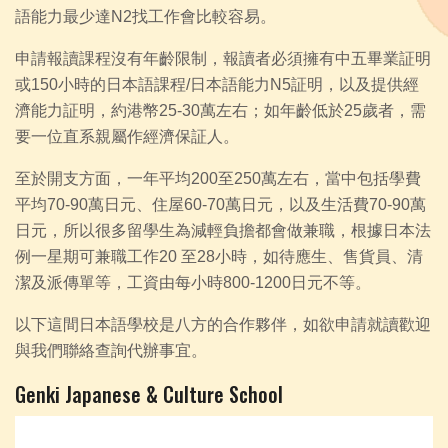
語能力最少達N2找工作會比較容易。
申請報讀課程沒有年齡限制，報讀者必須擁有中五畢業証明
或150小時的日本語課程/日本語能力N5証明，以及提供經
濟能力証明，約港幣25-30萬左右；如年齡低於25歲者，需
要一位直系親屬作經濟保証人。
至於開支方面，一年平均200至250萬左右，當中包括學費
平均70-90萬日元、住屋60-70萬日元，以及生活費70-90萬
日元，所以很多留學生為減輕負擔都會做兼職，根據日本法
例一星期可兼職工作20 至28小時，如待應生、售貨員、清
潔及派傳單等，工資由每小時800-1200日元不等。
以下這間日本語學校是八方的合作夥伴，如欲申請就讀歡迎
與我們聯絡查詢代辦事宜。
Genki Japanese & Culture School