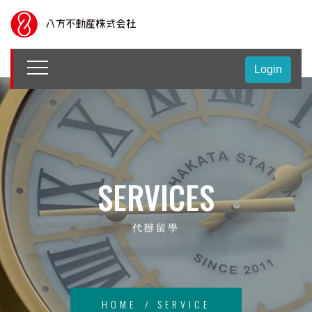
ABOUT US
Login
SERVICES
代辦留學
HOME
SERVICE