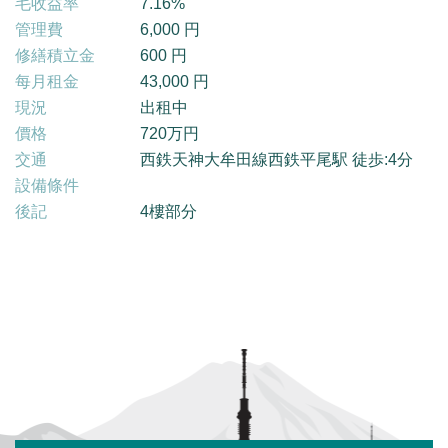
毛收益率
7.16%
管
理
費
6,000 円
修
繕
積
立
金
600 円
每
月
租
金
43,000 円
現況
出租中
價格
720万円
交通
西鉄天神大牟田線西鉄平尾駅 徒歩:4分
設備條件
後記
4樓部分