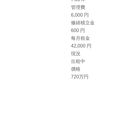
管
理
費
6,000 円
修
繕
積
立
金
600 円
每
月
租
金
42,000 円
現況
出租中
價格
720万円