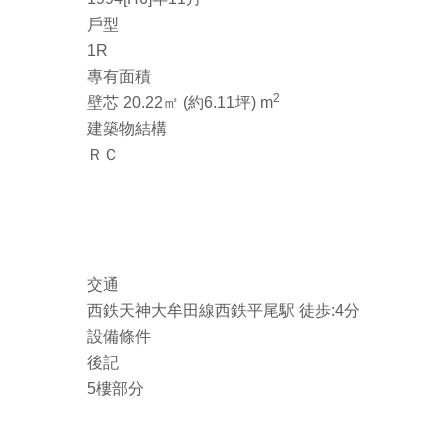
戶型
1R
專有面積
2
壁芯 20.22㎡ (約6.11坪) m
建築物結構
ＲＣ
交通
西鉄天神大牟田線西鉄平尾駅 徒歩:4分
設備條件
後記
5樓部分