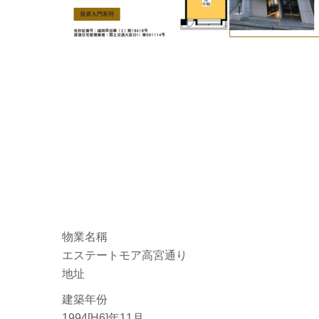
物業名稱
エステートモア高宮通り
地址
建築年份
1994[H6]年11月