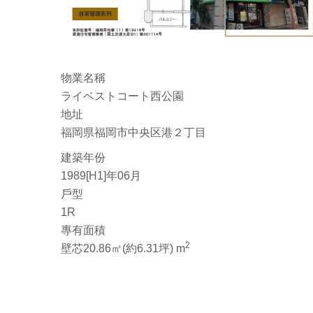
物業名稱
ライベストコート西公園
地址
福岡県福岡市中央区港２丁目
建築年份
1989[H1]年06月
戶型
1R
專有面積
2
壁芯20.86㎡(約6.31坪) m