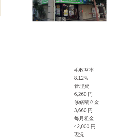
毛收益率
8.12%
管
理
費
6,260 円
修
繕
積
立
金
3,660 円
每
月
租
金
42,000 円
現況